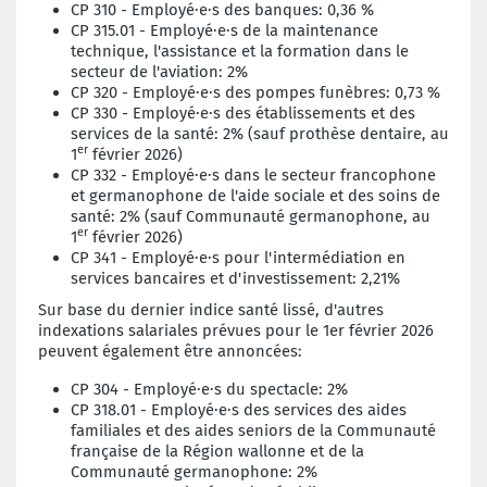
CP 310 -
Employé·e·s des banques
: 0,36 %
CP 315.01 -
Employé·e·s de la maintenance
technique, l'assistance et la formation dans le
secteur de l'aviation
: 2%
CP 320 -
Employé·e·s des pompes funèbres
: 0,73 %
CP 330 -
Employé·e·s des établissements et des
services de la santé
: 2% (sauf prothèse dentaire, au
er
1
février 2026)
CP 332 -
Employé·e·s dans le secteur francophone
et germanophone de l'aide sociale et des soins de
santé
: 2% (sauf Communauté germanophone, au
er
1
février 2026)
CP 341 -
Employé·e·s pour l'intermédiation en
services bancaires et d'investissement
: 2,21%
Sur base du dernier indice santé lissé, d'autres
indexations salariales prévues pour le 1er février 2026
peuvent également être annoncées:
CP 304 - Employé·e·s du spectacle: 2%
CP 318.01 - Employé·e·s des services des aides
familiales et des aides seniors de la Communauté
française de la Région wallonne et de la
Communauté germanophone: 2%