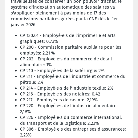
travailleuses de conserver un bon pouvoir d'achat, le
système d'indexation automatique des salaires va
s'appliquer pleinement à pas moins de 17 des
commissions paritaires gérées par la CNE dès le 1er
janvier 2026:
CP 130.01 - Employé·e·s de l'imprimerie et arts
graphiques: 0,73%
CP 200 - Commission paritaire a
uxiliaire pour les
employés
: 2,21 %
CP 202 - Employé·e·s du commerce de détail
alimentaire: 1%
CP 210 -
Employé·e·s de la s
idérurgie: 2%
CP 211 -
Employé·e·s de l'i
ndustrie et commerce du
pétrole: 2%
CP 214 -
Employé·e·s de l'i
ndustrie textile: 2%
CP 216 -
Employé·e·s des n
otaires: 0,42
CP 217 -
Employé·e·s de casino
: 2,19%
CP 220 -
Employé·e·s de l'industrie alimentaire
:
2,19%
CP 226 -
Employé·e·s du commerce international,
du transport et de la logistique
: 2,23%
CP 306 -
Employé·e·s des entreprises d'assurances
:
2,23%