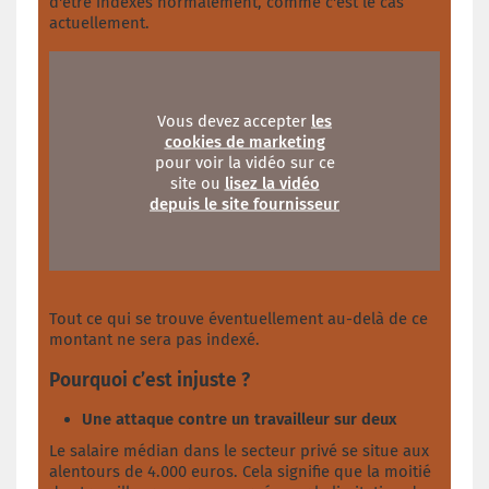
d'être indexés normalement, comme c'est le cas
actuellement.
Vous devez accepter
les
cookies de marketing
pour voir la vidéo sur ce
site ou
lisez la vidéo
depuis le site fournisseur
Tout ce qui se trouve éventuellement au-delà de ce
montant ne sera pas indexé.
Pourquoi c’est injuste ?
Une attaque contre un travailleur sur deux
Le salaire médian dans le secteur privé se situe aux
alentours de 4.000 euros. Cela signifie que la moitié