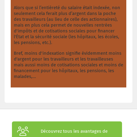
Alors que si l’entièreté du salaire était indexée, non
seulement cela ferait plus d’argent dans la poche
des travailleurs (au lieu de celle des actionnaires),
mais en plus cela permet de nouvelles rentrées
d'impôts et de cotisations sociales pour financer
l'État et la sécurité sociale (les hôpitaux, les écoles,
les pensions, etc.).
Bref, moins d'indexation signifie évidemment moins
d'argent pour les travailleurs et les travailleuses
mais aussi moins de cotisations sociales et moins de
financement pour les hôpitaux, les pensions, les
malades,...
Découvrez tous les avantages de