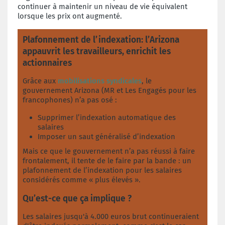
continuer à maintenir un niveau de vie équivalent
lorsque les prix ont augmenté.
Plafonnement de l’indexation: l’Arizona
appauvrit les travailleurs, enrichit les
actionnaires
Grâce aux
mobilisations syndicales
, le
gouvernement Arizona (MR et Les Engagés pour les
francophones) n’a pas osé :
Supprimer l’indexation automatique des
salaires
Imposer un saut généralisé d’indexation
Mais ce que le gouvernement n’a pas réussi à faire
frontalement, il tente de le faire par la bande : un
plafonnement de l’indexation pour les salaires
considérés comme « plus élevés ».
Qu’est-ce que ça implique ?
Les salaires jusqu'à 4.000 euros brut continueraient