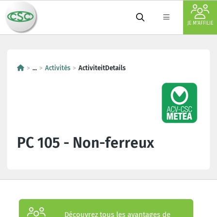
JE M'AFFILIE
...
Activités
ActiviteitDetails
PC 105 - Non-ferreux
Découvrez tous les avantages de