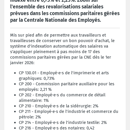
indexé entre 0,73% et 2,23%. Zoom sur
l'ensemble des revalorisations salariales
prévues dans les commissions paritaires gérées
par la Centrale Nationale des Employés.
Mis sur pied afin de permettre aux travailleurs et
travailleuses de conserver un bon pouvoir d'achat, le
système d'indexation automatique des salaires va
s'appliquer pleinement à pas moins de 17 des
commissions paritaires gérées par la CNE dès le 1er
janvier 2026:
CP 130.01 - Employé·e·s de l'imprimerie et arts
graphiques: 0,73%
CP 200 - Commission paritaire a
uxiliaire pour les
employés
: 2,21 %
CP 202 - Employé·e·s du commerce de détail
alimentaire: 1%
CP 210 -
Employé·e·s de la s
idérurgie: 2%
CP 211 -
Employé·e·s de l'i
ndustrie et commerce du
pétrole: 2%
CP 214 -
Employé·e·s de l'i
ndustrie textile: 2%
CP 216 -
Employé·e·s des n
otaires: 0,42