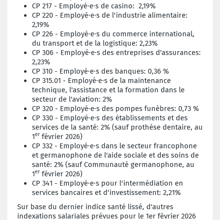
CP 217 -
Employé·e·s de casino
: 2,19%
CP 220 -
Employé·e·s de l'industrie alimentaire
:
2,19%
CP 226 -
Employé·e·s du commerce international,
du transport et de la logistique
: 2,23%
CP 306 -
Employé·e·s des entreprises d'assurances
:
2,23%
CP 310 -
Employé·e·s des banques
: 0,36 %
CP 315.01 -
Employé·e·s de la maintenance
technique, l'assistance et la formation dans le
secteur de l'aviation
: 2%
CP 320 -
Employé·e·s des pompes funèbres
: 0,73 %
CP 330 -
Employé·e·s des établissements et des
services de la santé
: 2% (sauf prothèse dentaire, au
er
1
février 2026)
CP 332 -
Employé·e·s dans le secteur francophone
et germanophone de l'aide sociale et des soins de
santé
: 2% (sauf Communauté germanophone, au
er
1
février 2026)
CP 341 -
Employé·e·s pour l'intermédiation en
services bancaires et d'investissement
: 2,21%
Sur base du dernier indice santé lissé, d'autres
indexations salariales prévues pour le 1er février 2026