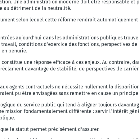
ation. Une administration moderne doit être responsable et p
e au détriment de la neutralité.
gument selon lequel cette réforme rendrait automatiquement l
ontrées aujourd’hui dans les administrations publiques trouve
 travail, conditions d’exercice des fonctions, perspectives de
s en pénurie.
 constitue une réponse efficace à ces enjeux. Au contraire, d
rs réclament davantage de stabilité, de perspectives de carri
s aux agents contractuels ne nécessite nullement la disparitio
uraient pu être envisagées sans remettre en cause un princip
ogique du service public qui tend à aligner toujours davantag
ne mission fondamentalement différente : servir l’intérêt géné
blique.
 que le statut permet précisément d’assurer.