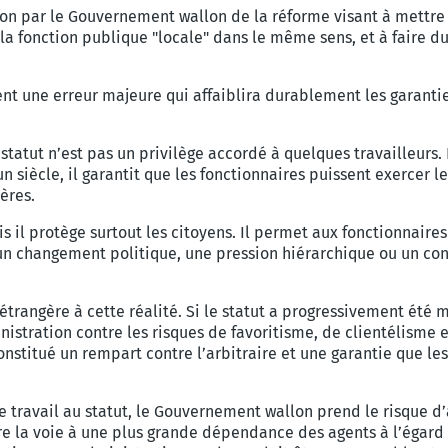
on par le Gouvernement wallon de la réforme visant à mettre fi
 la fonction publique "locale" dans le même sens, et à faire du
ent une erreur majeure qui affaiblira durablement les garant
tatut n’est pas un privilège accordé à quelques travailleurs.
n siècle, il garantit que les fonctionnaires puissent exercer le
ères.
is il protège surtout les citoyens. Il permet aux fonctionnair
qu’un changement politique, une pression hiérarchique ou un co
 étrangère à cette réalité. Si le statut a progressivement été 
istration contre les risques de favoritisme, de clientélisme e
onstitué un rempart contre l’arbitraire et une garantie que les
travail au statut, le Gouvernement wallon prend le risque d’a
vre la voie à une plus grande dépendance des agents à l’égard