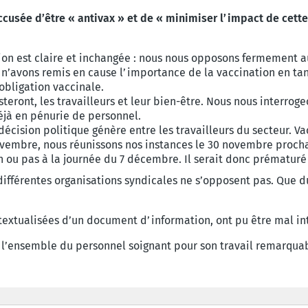
ccusée d’être « antivax » et de « minimiser l’impact de cette
n est claire et inchangée : nous nous opposons fermement au
 n’avons remis en cause l’importance de la vaccination en tan
’obligation vaccinale.
steront, les travailleurs et leur bien-être. Nous nous interro
jà en pénurie de personnel.
écision politique génère entre les travailleurs du secteur. Va
novembre, nous réunissons nos instances le 30 novembre procha
n ou pas à la journée du 7 décembre. Il serait donc prématuré
fférentes organisations syndicales ne s’opposent pas. Que du 
contextualisées d’un document d’information, ont pu être mal i
 l’ensemble du personnel soignant pour son travail remarquabl