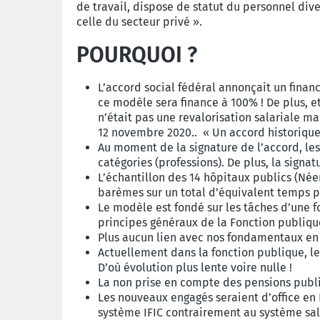
de travail, dispose de statut du personnel di
celle du secteur privé ».
POURQUOI ?
L’accord social fédéral annonçait un finan
ce modèle sera finance à 100% ! De plus, et
n’était pas une revalorisation salariale m
12 novembre 2020.. « Un accord historique 
Au moment de la signature de l’accord, le
catégories (professions). De plus, la sign
L’échantillon des 14 hôpitaux publics (Né
barèmes sur un total d’équivalent temps pl
Le modèle est fondé sur les tâches d’une fo
principes généraux de la Fonction publiq
Plus aucun lien avec nos fondamentaux en 
Actuellement dans la fonction publique, le 
D’où évolution plus lente voire nulle !
La non prise en compte des pensions publ
Les nouveaux engagés seraient d’office en I
système IFIC contrairement au système sala