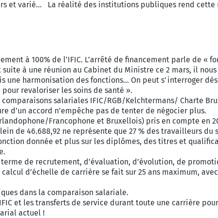
vers et varié… La réalité des institutions publiques rend cet
cement à 100% de l’IFIC. L’arrêté de financement parle de « f
 suite à une réunion au Cabinet du Ministre ce 2 mars, il nous
ais une harmonisation des fonctions… On peut s’interroger dè
pour revaloriser les soins de santé ».
s comparaisons salariales IFIC/RGB/Kelchtermans/ Charte Brux
ature d’un accord n’empêche pas de tenter de négocier plus.
erlandophone/Francophone et Bruxellois) pris en compte en 20
ein de 46.688,92 ne représente que 27 % des travailleurs du s
nction donnée et plus sur les diplômes, des titres et qualific
ue.
terme de recrutement, d’évaluation, d’évolution, de promoti
calcul d’échelle de carrière se fait sur 25 ans maximum, avec l
iques dans la comparaison salariale.
FIC et les transferts de service durant toute une carrière pou
rial actuel !