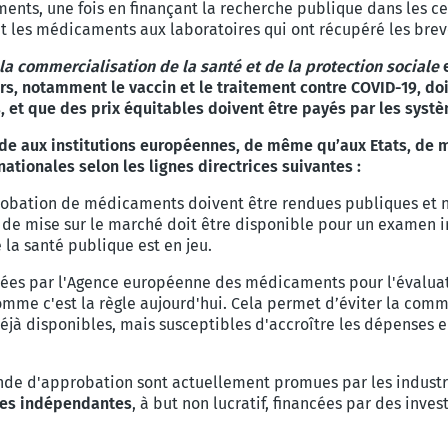
aments, une fois en finançant la recherche publique dans les c
nt les médicaments aux laboratoires qui ont récupéré les brev
la commercialisation de la santé et de la protection sociale
s, notamment le vaccin et le traitement contre COVID-19, doi
, et que des prix équitables doivent être payés par les syst
e aux institutions européennes, de même qu’aux Etats, de mod
ationales selon les lignes directrices suivantes :
obation de médicaments doivent être rendues publiques et ne
 de mise sur le marché doit être disponible pour un examen
e la santé publique est en jeu.
es par l'Agence européenne des médicaments pour l'évaluation
comme c'est la règle aujourd'hui. Cela permet d’éviter la com
éjà disponibles, mais susceptibles d'accroître les dépenses 
de d'approbation sont actuellement promues par les industries
es indépendantes
, à but non lucratif, financées par des inve