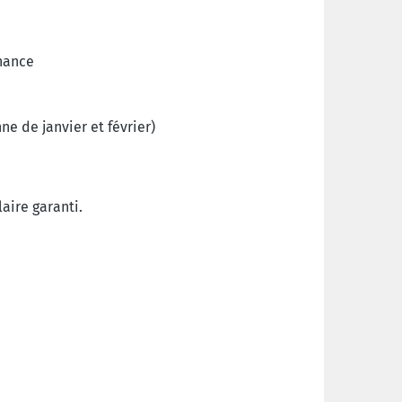
rnance
e de janvier et février)
laire garanti.