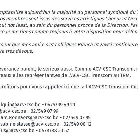
omptabilise aujourd'hui la majorité du personnel syndiqué du 
nos membres sont issus des services artistiques Choeur et Orc
but not least, au sein du personnel proche de la Direction. J'ai
ce.
Je me tiens comme toujours à votre disposition pour défen
 coeur que mes ami.e.s et collègues Bianca et Fawzi continuero
re très dévoué,
sévérance paient, le sérieux aussi.
Comme ACV-CSC Transcom, nou
uveaux.elles représentant.es de l’ACV-CSC Transcom au TRM.
profitons pour vous rappeler ici que la l’ACV-CSC Transcom Cul
gilquin@acv-csc.be - 0475/39 49 23
acv-csc.be - 02/549 07 99
riam.Reenaers@acv-csc.be - 02/549 07 95
- sabine.stasse@acv-csc.be - 02/549 08 12
cius@acv-csc.be - 0478/88 33 57