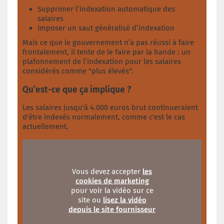
Supprimer l’indexation automatique des
salaires
Imposer un saut généralisé d’indexation
Mais ce que le gouvernement n’a pas réussi à faire
frontalement, il tente de le faire par la bande : un
plafonnement de l’indexation pour les salaires
considérés comme "plus élevés".
Qu’est-ce que ça implique ?
Les salaires jusqu'à 4.000 euros brut continueraient
d'être indexés normalement, comme c'est le cas
actuellement.
Vous devez accepter
les
cookies de marketing
pour voir la vidéo sur ce
site ou
lisez la vidéo
depuis le site fournisseur