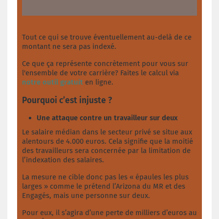
Tout ce qui se trouve éventuellement au-delà de ce
montant ne sera pas indexé.
Ce que ça représente concrètement pour vous sur
l'ensemble de votre carrière? Faites le calcul via
notre outil gratuit
en ligne.
Pourquoi c’est injuste ?
Une attaque contre un travailleur sur deux
Le salaire médian dans le secteur privé se situe aux
alentours de 4.000 euros. Cela signifie que la moitié
des travailleurs sera concernée par la limitation de
l’indexation des salaires.
La mesure ne cible donc pas les « épaules les plus
larges » comme le prétend l’Arizona du MR et des
Engagés, mais une personne sur deux.
Pour eux, il s’agira d’une perte de milliers d’euros au