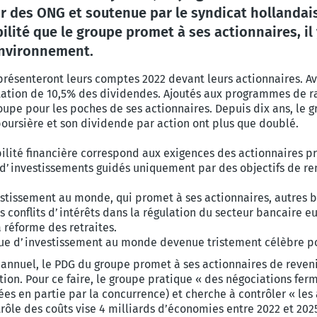
des ONG et soutenue par le syndicat hollandais, 
ilité que le groupe promet à ses actionnaires, il 
’environnement.
 présenteront leurs comptes 2022 devant leurs actionnaires. Av
tation de 10,5% des dividendes. Ajoutés aux programmes de ra
groupe pour les poches de ses actionnaires. Depuis dix ans, le
 boursière et son dividende par action ont plus que doublé.
bilité financière correspond aux exigences des actionnaires p
d’investissements guidés uniquement par des objectifs de ren
estissement au monde, qui promet à ses actionnaires, autres 
 conflits d’intérêts dans la régulation du secteur bancaire eu
a réforme des retraites.
e d’investissement au monde devenue tristement célèbre pour
 annuel, le PDG du groupe promet à ses actionnaires de reveni
tion. Pour ce faire, le groupe pratique « des négociations ferm
ées en partie par la concurrence) et cherche à contrôler « le
trôle des coûts vise 4 milliards d’économies entre 2022 et 202