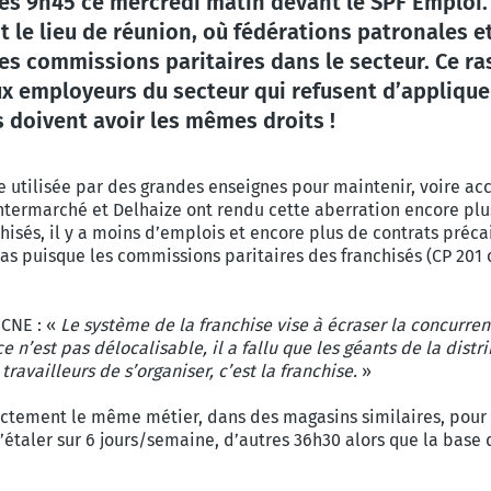
 9h45 ce mercredi matin devant le SPF Emploi. 
le lieu de réunion, où fédérations patronales e
 des commissions paritaires dans le secteur. Ce 
x employeurs du secteur qui refusent d’appliquer
s doivent avoir les mêmes droits !
 utilisée par des grandes enseignes pour maintenir, voire acc
Intermarché et Delhaize ont rendu cette aberration encore plus 
isés, il y a moins d’emplois et encore plus de contrats préca
 bas puisque les commissions paritaires des franchisés (CP 201 
CNE : «
Le système de la franchise vise à écraser la concurrence
e n’est pas délocalisable, il a fallu que les géants de la dist
ravailleurs de s’organiser, c’est la franchise.
»
exactement le même métier, dans des magasins similaires, pou
’étaler sur 6 jours/semaine, d’autres 36h30 alors que la bas