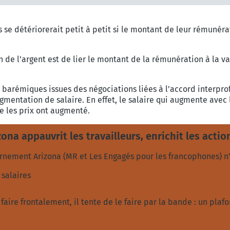
s se détériorerait petit à petit si le montant de leur rémunéra
de l’argent est de lier le montant de la rémunération à la var
barémiques issues des négociations liées à l’accord interpro
ugmentation de salaire. En effet, le salaire qui augmente av
e les prix ont augmenté.
ona appauvrit les travailleurs, enrichit les actio
ernement Arizona (MR et Les Engagés pour les francophones) n’
salaires
faire frontalement, il tente de le faire par la bande : un pla