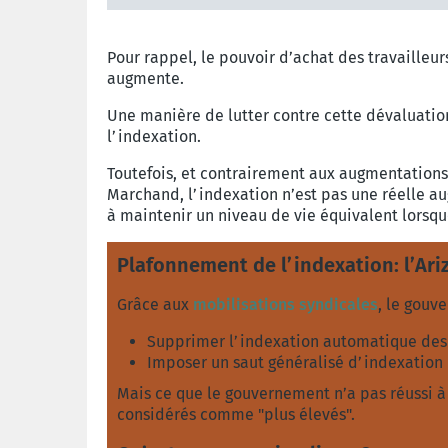
Pour rappel, le pouvoir d’achat des travailleur
augmente.
Une manière de lutter contre cette dévaluation 
l’indexation.
Toutefois, et contrairement aux augmentations 
Marchand, l’indexation n’est pas une réelle a
à maintenir un niveau de vie équivalent lorsqu
Plafonnement de l’indexation: l’Ariz
Grâce aux
mobilisations syndicales
, le gouv
Supprimer l’indexation automatique des 
Imposer un saut généralisé d’indexation
Mais ce que le gouvernement n’a pas réussi à 
considérés comme "plus élevés".