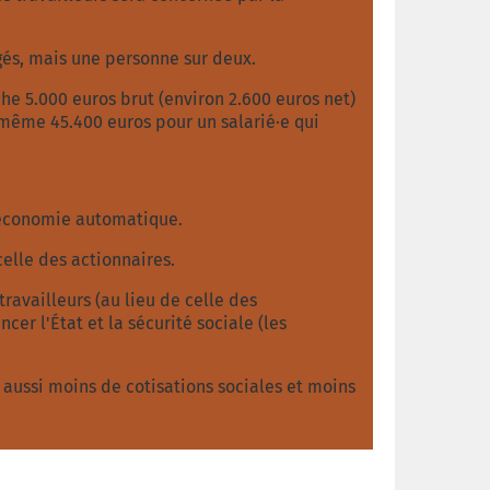
gés, mais une personne sur deux.
uche 5.000 euros brut (environ 2.600 euros net)
 même 45.400 euros pour un salarié·e qui
e économie automatique.
elle des actionnaires.
travailleurs (au lieu de celle des
er l'État et la sécurité sociale (les
 aussi moins de cotisations sociales et moins