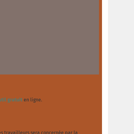
til gratuit
en ligne.
es travailleurs sera concernée par la