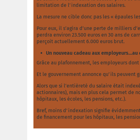
limitation de l’indexation des salaires.
La mesure ne cible donc pas les « épaules le
Pour eux, il s’agira d’une perte de milliers d’
perdra environ 23.500 euros en 30 ans de car
perçoit actuellement 6.000 euros brut.
Un nouveau cadeau aux employeurs…au d
Grâce au plafonnement, les employeurs dont 
Et le gouvernement annonce qu’ils peuvent ga
Alors que si l’entièreté du salaire était inde
actionnaires), mais en plus cela permet de nou
hôpitaux, les écoles, les pensions, etc.).
Bref, moins d'indexation signifie évidemment 
de financement pour les hôpitaux, les pension