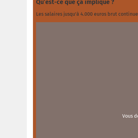
Qu’est-ce que ça implique ?
Les salaires jusqu'à 4.000 euros brut contin
Vous d