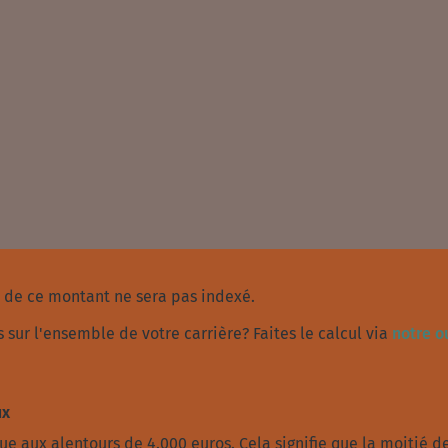
 de ce montant ne sera pas indexé.
sur l'ensemble de votre carrière? Faites le calcul via
notre ou
ux
ue aux alentours de 4.000 euros. Cela signifie que la moitié d