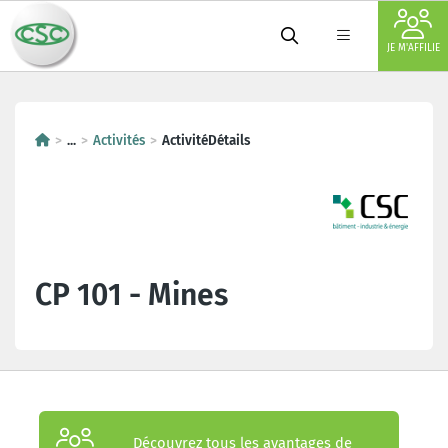
JE M'AFFILIE
...
Activités
ActivitéDétails
CP 101 - Mines
Découvrez tous les avantages de