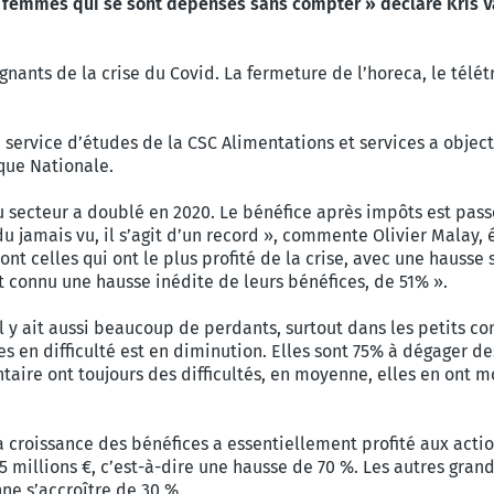
de femmes qui se sont dépensés sans compter » déclare Kris 
nts de la crise du Covid. La fermeture de l’horeca, le télétr
service d’études de la CSC Alimentations et services a objecti
que Nationale.
u secteur a doublé en 2020. Le bénéfice après impôts est passé
u jamais vu, il s’agit d’un record », commente Olivier Malay,
sont celles qui ont le plus profité de la crise, avec une hauss
t connu une hausse inédite de leurs bénéfices, de 51% ».
l y ait aussi beaucoup de perdants, surtout dans les petits co
s en difficulté est en diminution. Elles sont 75% à dégager de
ire ont toujours des difficultés, en moyenne, elles en ont mo
La croissance des bénéfices a essentiellement profité aux acti
5 millions €, c’est-à-dire une hausse de 70 %. Les autres gran
ne s’accroître de 30 %.