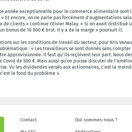
ette année exceptionnelle pour le commerce alimentaire sont le
 « Et encore, on ne parle pas forcément d’augmentations sal
x de clients » continue Olivier Malay. « Si on avait distribué 
n bonus de 10 000 € brut. Il y a de la marge » poursuit-il.
ations sur les conditions de travail du secteur, pour Kris Van
roblématique : « Les travailleurs se sont donnés sans compter p
tre approvisionnée. Il faut qu’ils reçoivent leur part. Nous 
me Covid de 500 €. Mais aussi qu’on puisse discuter de l’amélio
se. Vu les dividendes versés aux actionnaires, c’est la moindr
r c’est le fond du problème ».
Contact
Qui sommes-nous ?
Ma CSC
Fédérations