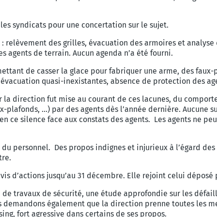
es syndicats pour une concertation sur le sujet.
: relèvement des grilles, évacuation des armoires et analyse 
es agents de terrain. Aucun agenda n’a été fourni.
mettant de casser la glace pour fabriquer une arme, des faux-
’évacuation quasi-inexistantes, absence de protection des ag
r la direction fut mise au courant de ces lacunes, du comport
x-plafonds, …) par des agents dès l’année dernière. Aucune su
bien ce silence face aux constats des agents. Les agents ne pe
n du personnel. Des propos indignes et injurieux à l’égard de
tre.
is d’actions jusqu’au 31 décembre. Elle rejoint celui déposé p
de travaux de sécurité, une étude approfondie sur les défaill
s demandons également que la direction prenne toutes les mes
sing, fort agressive dans certains de ses propos.