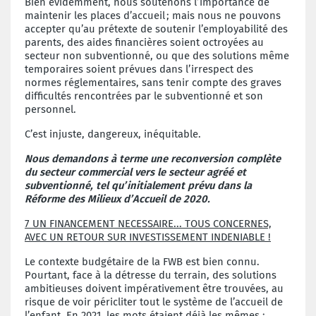
Bien évidemment, nous soutenons l’importance de
maintenir les places d’accueil
; mais nous ne pouvons
accepter qu
’
au pr
é
texte de soutenir l
’
employabilit
é
des
parents, des aides financières soient octroyées au
secteur non subventionné, ou que des solutions même
temporaires soient prévues dans l’irrespect des
normes réglementaires, sans tenir compte des graves
difficultés rencontrées par le subventionné et son
personnel.
C’est injuste, dangereux, inéquitable.
Nous demandons
à terme une reconversion complète
du secteur commercial vers le secteur agréé et
subventionné, tel qu’initialement prévu dans la
Réforme des Milieux d’Accueil de 2020.
7 UN FINANCEMENT NECESSAIRE... TOUS CONCERNES,
AVEC UN RETOUR SUR INVESTISSEMENT INDENIABLE !
Le contexte budgétaire de la FWB est bien connu.
Pourtant, face à la détresse du terrain, des solutions
ambitieuses doivent impérativement être trouvées, au
risque de voir péricliter tout le système de l’accueil de
l’enfant.
En 2021, les mots étaient déjà les mêmes :