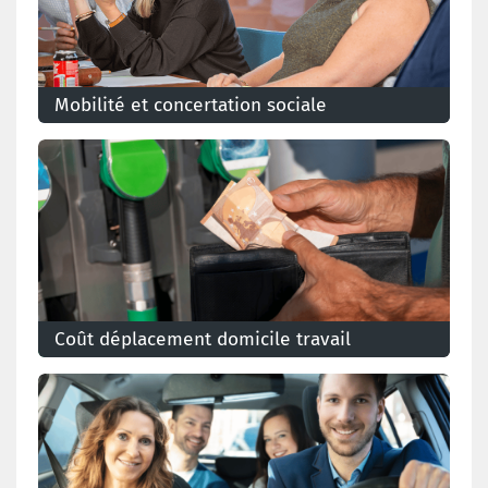
Mobilité et concertation sociale
Découvrez tout ce qu'il savoir en tant que délégué
pour porter le dossier de la mobilité dans la
concertation sociale
Coût déplacement domicile travail
Le coût financier des trajets du domicile au lieu de
travail diffère selon le mode de transport et selon la
distance parcourue