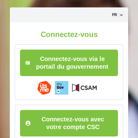
Aller vers le contenu
FR
Connectez-vous
Connectez-vous via le
portail du gouvernement
Connectez-vous avec
votre compte CSC