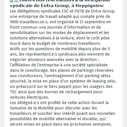
𝗧𝗼𝘂𝘁𝗲𝘀 𝗻𝗼𝘀 𝗳𝗲́𝗹𝗶𝗰𝗶𝘁𝗮𝘁𝗶𝗼𝗻𝘀 𝗮̀ 𝗹𝗮 𝗱𝗲́𝗹𝗲́𝗴𝗮𝘁𝗶𝗼𝗻
𝘀𝘆𝗻𝗱𝗶𝗰𝗮𝗹𝗲 𝗱𝗲 𝗘𝗻𝘁𝗿𝗮 𝗚𝗿𝗼𝘂𝗽, 𝗮̀ 𝗛𝗲𝗽𝗽𝗶𝗴𝗻𝗶𝗲𝘀!
Les délégations syndicales CSC et FGTB de Entra Group,
une entreprise de travail adapté qui compte près de
1000 travailleur.se.s, ont organisé le 21 septembre en
front commun une journée d’information et de
sensibilisation sur les modes de déplacement et les
solutions alternatives à la voiture, dont le coût pèse
lourd dans le budget de nombreux travailleurs.
Actifs sur les questions de mobilité depuis plus de 5
ans, les représentant.e.s syndicaux.ales viennent de
négocier plusieurs avancées avec la direction :
l’affiliation de l’entreprise à une société spécialisée
dans le covoiturage, des places de parkings réservées
aux covoitureurs, l’aménagement d’un parking vélos
sécurisé, la mise en place d’un système de leasing vélo,
un préaccord sur le tiers payant pour les usagers des
TEC ainsi que des bornes de rechargement pour
voitures électriques.
Les délégué.e.s ont profité de cette action durant la
Semaine de la Mobilité pour discuter avec les
travailleurs et susciter leur intérêt quant aux nouvelles
possibilités de mobilité alternative et durable, qui
seront mises en place dans les prochaines semaines.