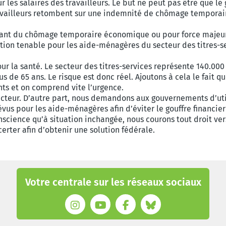
r les salaires des travailleurs. Le but ne peut pas être que 
s travailleurs retombent sur une indemnité de chômage tempora
nt du chômage temporaire économique ou pour force majeure.
lution tenable pour les aide-ménagères du secteur des titres-se
 pour la santé. Le secteur des titres-services représente 140.000
s de 65 ans. Le risque est donc réel. Ajoutons à cela le fait q
nts et on comprend vite l’urgence.
teur. D’autre part, nous demandons aux gouvernements d’util
évus pour les aide-ménagères afin d’éviter le gouffre financier
nscience qu’à situation inchangée, nous courons tout droit ve
rter afin d’obtenir une solution fédérale.
Votre centrale sur les réseaux sociaux