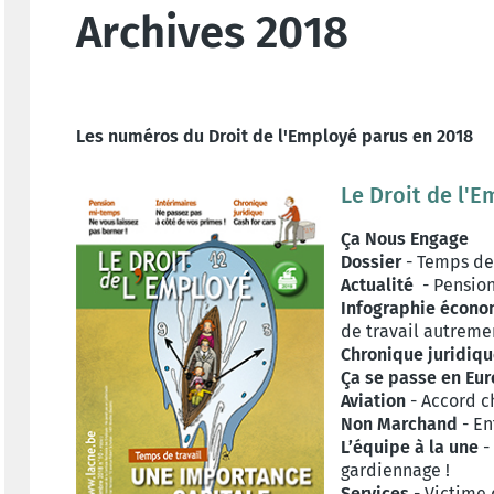
Archives 2018
Les numéros du Droit de l'Employé parus en 2018
Le Droit de l'
Ça Nous Engage
Dossier
- Temps de 
Actualité
- Pension
Infographie écon
de travail autreme
Chronique juridiq
Ça se passe en Eu
Aviation
- Accord c
Non Marchand
- En
L’équipe à la une
-
gardiennage !
Services
- Victime 