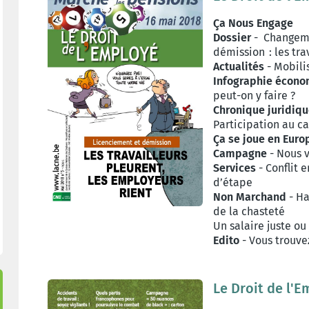
Ç
a Nous Engage
Dossier
- Changeme
démission : les tra
Actualités
- Mobili
Infographie écon
peut-on y faire ?
Chronique juridiq
Participation au ca
Ça se joue en Euro
Campagne
- Nous 
Services
- Conflit e
d’étape
Non Marchand
- Ha
de la chasteté
Un salaire juste ou 
Edito
- Vous trouvez
Le Droit de l'E