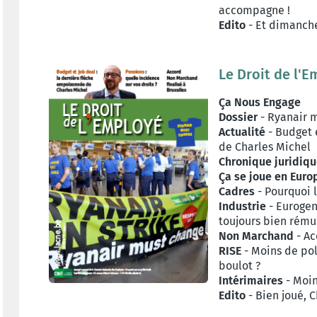
accompagne !
Edito
- Et dimanche
Le Droit de l'
Ça Nous Engage
Dossier
- Ryanair m
Actualité
- Budget 
de Charles Michel
Chronique juridiq
Ça se joue en Euro
Cadres
- Pourquoi 
Industrie
- Eurogen
toujours bien rém
Non Marchand
- Ac
RISE
- Moins de poll
boulot ?
Intérimaires
- Moin
Edito
- Bien joué, C