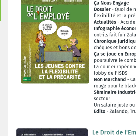
Ça Nous Engage
Dossier
- Quoi de n
flexibilité et la pr
Actualités
- Acciden
Infographie écon
ont-ils fait fuir Za
Chronique juridiq
chèques et bons de
Ça se joue en Euro
poursuivre le comb
La cour européenne 
lobby de l’ISDS
Non Marchand
- Ca
rouge pour le black
Séminaire Industri
secteur
Un salaire juste ou 
Edito
- Zalando, Tr
Le Droit de l'E