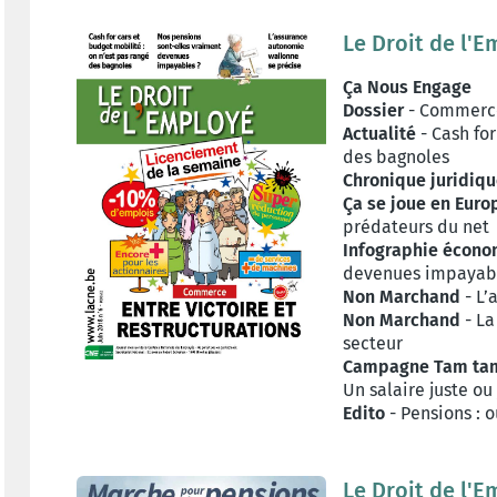
Le Droit de l'E
Ç
a Nous Engage
Dossier
- Commerce 
Actualité
- Cash for
des bagnoles
Chronique
juridiq
Ça se joue en Euro
prédateurs du net
Infographie écon
devenues impayabl
Non Marchand
- L’
Non Marchand
- La
secteur
Campagne Tam ta
Un salaire juste ou 
Edito
- Pensions : 
Le Droit de l'E