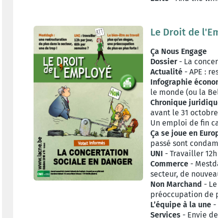
Le Droit de l'E
Ça Nous Engage
Dossier
- La concer
Actualité
- APE : re
Infographie écon
le monde (ou la Be
Chronique juridiq
avant le 31 octobre
Un emploi de fin c
Ça se joue en Euro
passé sont condamn
UNI
- Travailler 12
Commerce
- Mestda
secteur, de nouvea
Non Marchand
- Le
préoccupation de p
L’équipe à la une
- 
Services
- Envie de