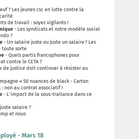
euf ? Les jeunes csc en lutte contre la
écarité
ts de travail : soyez vigilants !
omique
- Les syndicats et notre modèle social
lando ?
ue
- Un salaire juste ou juste un salaire ? Les
 toute sorte
pe
- Quels partis francophones pour
at contre le CETA ?
de justice doit continuer à résister au
mpagne « 50 nuances de black - Carton
 : non au contrat associatif !
e
- L’impact de la sous-traitance dans ce
juste salaire ?
ump et nous
mployé - Mars 18