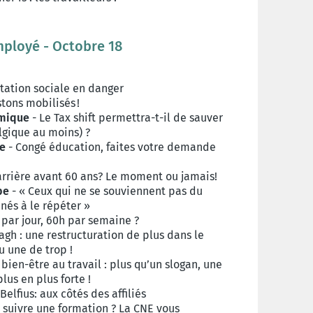
mployé - Octobre 18
tation sociale en danger
stons mobilisés !
omique
- Le Tax shift permettra-t-il de sauver
lgique au moins) ?
ue
- Congé éducation, faites votre demande
arrière avant 60 ans? Le moment ou jamais!
pe
- « Ceux qui ne se souviennent pas du
és à le répéter »
h par jour, 60h par semaine ?
gh : une restructuration de plus dans le
u une de trop !
 bien-être au travail : plus qu’un slogan, une
lus en plus forte !
Belfius: aux côtés des affiliés
 suivre une formation ? La CNE vous