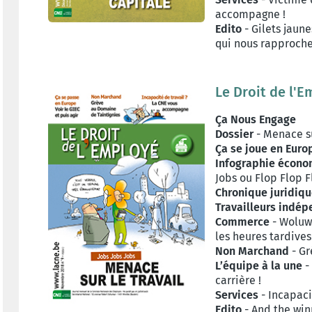
accompagne !
Edito
- Gilets jaune
qui nous rapproche
Le Droit de l'
Ça Nous Engage
Dossier
- Menace su
Ça se joue en Euro
Infographie écon
Jobs ou Flop Flop F
Chronique juridiq
Travailleurs indé
Commerce
- Woluwé
les heures tardives
Non Marchand
- Gr
L’équipe à la une
-
carrière !
Services
- Incapaci
Edito
- And the winne