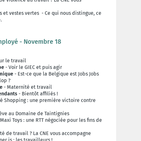
s et vestes vertes - Ce qui nous distingue, ce
.
Employé - Novembre 18
r le travail
pe
- Voir le GIEC et puis agir
omique
- Est-ce que la Belgique est Jobs Jobs
lop ?
ue
- Maternité et travail
pendants
- Bientôt affiliés !
 Shopping : une première victoire contre
ève au Domaine de Taintignies
 Maxi Toys : une RTT négociée pour les fins de
té de travail ? La CNE vous accompagne
r is : les travailleurs !