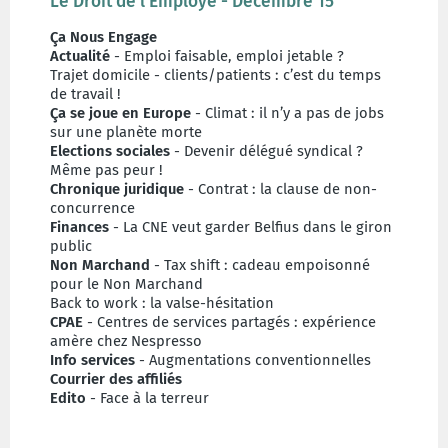
Le Droit de l'Employé - Décembre 15
Ça Nous Engage
Actualité
- Emploi faisable, emploi jetable ?
Trajet domicile
- clients/patients : c’est du temps
de travail !
Ça se joue en Europe
- Climat : il n’y a pas de jobs
sur une planète morte
Elections sociales
- Devenir délégué syndical ?
Même pas peur !
Chronique juridique
- Contrat : la clause de non-
concurrence
Finances
- La CNE veut garder Belfius dans le giron
public
Non Marchand
- Tax shift : cadeau empoisonné
pour le Non Marchand
Back to work : la valse-hésitation
CPAE
- Centres de services partagés : expérience
amère chez Nespresso
Info services
- Augmentations conventionnelles
Courrier des affiliés
Edito
- Face à la terreur