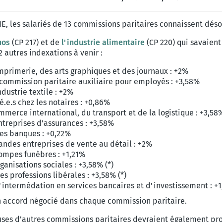
NE, les salariés de 13 commissions paritaires connaissent dés
nos
(CP 217) et de
l'industrie alimentaire
(CP 220) qui savaient
2 autres indexations à venir :
'imprimerie, des arts graphiques et des journaux : +2%
a commission paritaire auxiliaire pour employés : +3,58%
ndustrie textile : +2%
é.e.s chez les notaires : +0,86%
ommerce international, du transport et de la logistique : +3,58
entreprises d'assurances : +3,58%
 les banques : +0,22%
grandes entreprises de vente au détail : +2%
pompes funèbres : +1,21%
ganisations sociales : +3,58% (*)
es professions libérales : +3,58% (*)
 l'intermédation en services bancaires et d'investissement : +
un accord négocié dans chaque commission paritaire.
leuses d’autres commissions paritaires devraient également p