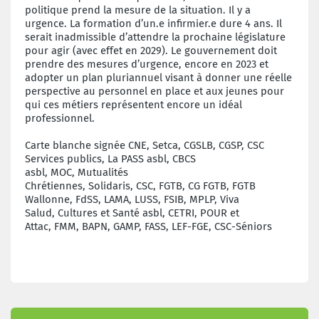
politique prend la mesure de la situation. Il y a
urgence. La formation d’un.e infirmier.e dure 4 ans. Il
serait inadmissible d’attendre la prochaine législature
pour agir (avec effet en 2029). Le gouvernement doit
prendre des mesures d’urgence, encore en 2023 et
adopter un plan pluriannuel visant à donner une réelle
perspective au personnel en place et aux jeunes pour
qui ces métiers représentent encore un idéal
professionnel.
Carte blanche signée CNE,
Setca,
CGSLB,
CGSP,
CSC
Services publics,
La PASS asbl,
CBCS
asbl,
MOC,
Mutualités
Chrétiennes,
Solidaris,
CSC,
FGTB,
CG FGTB,
FGTB
Wallonne,
FdSS,
LAMA,
LUSS,
FSIB,
MPLP,
Viva
Salud,
Cultures et Santé asbl,
CETRI,
POUR et
Attac,
FMM,
BAPN,
GAMP,
FASS,
LEF-FGE,
CSC-Séniors