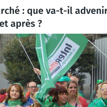
hé : que va-t-il advenir
et après ?